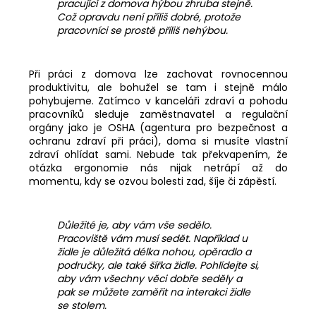
pracující z domova hýbou zhruba stejně.
Což opravdu není příliš dobré, protože
pracovníci se prostě příliš nehýbou.
Při práci z domova lze zachovat rovnocennou
produktivitu, ale bohužel se tam i stejně málo
pohybujeme. Zatímco v kanceláři zdraví a pohodu
pracovníků sleduje zaměstnavatel a regulační
orgány jako je OSHA (agentura pro bezpečnost a
ochranu zdraví při práci), doma si musíte vlastní
zdraví ohlídat sami. Nebude tak překvapením, že
otázka ergonomie nás nijak netrápí až do
momentu, kdy se ozvou bolesti zad, šíje či zápěstí.
Důležité je, aby vám vše sedělo.
Pracoviště vám musí sedět. Například u
židle je důležitá délka nohou, opěradlo a
područky, ale také šířka židle. Pohlídejte si,
aby vám všechny věci dobře seděly a
pak se můžete zaměřit na interakci židle
se stolem.