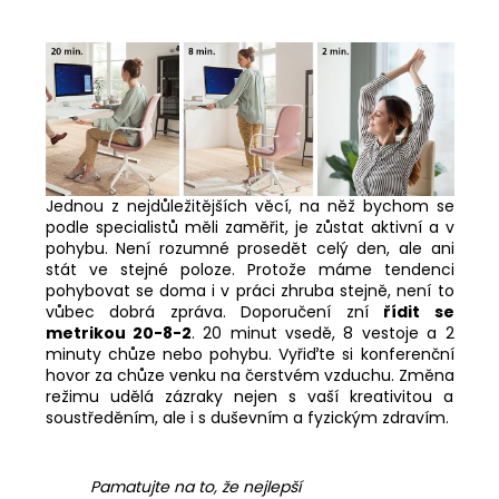
Jednou z nejdůležitějších věcí, na něž bychom se
podle specialistů měli zaměřit, je zůstat aktivní a v
pohybu. Není rozumné prosedět celý den, ale ani
stát ve stejné poloze. Protože máme tendenci
pohybovat se doma i v práci zhruba stejně, není to
vůbec dobrá zpráva. Doporučení zní
řídit se
metrikou 20-8-2
. 20 minut vsedě, 8 vestoje a 2
minuty chůze nebo pohybu. Vyřiďte si konferenční
hovor za chůze venku na čerstvém vzduchu. Změna
režimu udělá zázraky nejen s vaší kreativitou a
soustředěním, ale i s duševním a fyzickým zdravím.
Pamatujte na to, že nejlepší