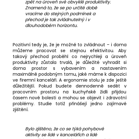
zpět na úroveň své obvyklé produktivity.
Znamená to, že se po určité době
vracíme do stejných podmínek a
přechod je tak zvládnutelný i v
dlouhodobém horizontu.
Pozitivní tedy je, že je možné to zvládnout – i doma
můžeme pracovat se stejnou efektivitou. Aby
takový přechod proběhl co nejrychleji a úroveň
produktivity zůstala trvalá, je důležité vyhradit si
doma prostor s vybavením a nastavením
maximálně podobným tomu, jaké máme k dispozici
ve firemní kanceláři. A ergonomie stolu je zde ještě
důležitější. Pokud budete dennodenně sedět v
pracovním prostoru na kuchyňské židli přijdou
časem nové bolesti a mohou se objevit i zdravotní
problémy. Studie totiž přinášejí jedno zajímavé
zjištění.
Bylo zjištěno, že co se týká pohybové
aktivity se lidé v kancelářích a lidé