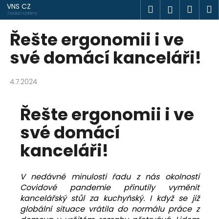
K
Přejít
VNS CZ
Hledat
Náku
M
Přihlášen
na
o
Zvedací systémy
obsah
Zpět
Zpět
košík
š
Řešte ergonomii i ve
í
C
své domácí kanceláři!
k
o
p
4.7.2024
o
t
Řešte ergonomii i ve
ř
své domácí
e
b
kanceláři!
u
j
V nedávné minulosti řadu z nás okolnosti
e
Covidové pandemie přinutily vyměnit
t
kancelářský stůl za kuchyňský. I když se již
e
globální situace vrátila do normálu práce z
n