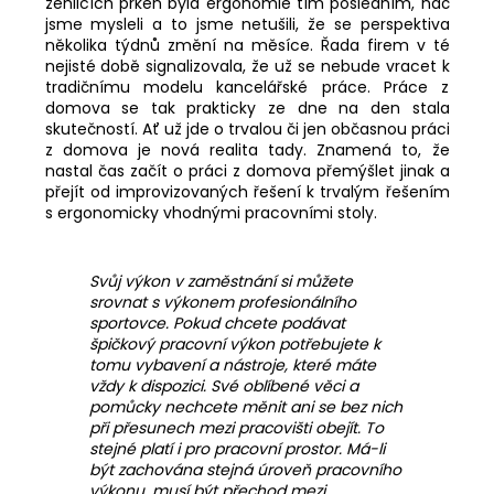
č
žehlicích prken byla ergonomie tím posledním, nač
u
jsme mysleli a to jsme netušili, že se perspektiva
několika týdnů změní na měsíce. Řada firem v té
j
nejisté době signalizovala, že už se nebude vracet k
e
tradičnímu modelu kancelářské práce. Práce z
m
domova se tak prakticky ze dne na den stala
e
skutečností. Ať už jde o trvalou či jen občasnou práci
z domova je nová realita tady. Znamená to, že
nastal čas začít o práci z domova přemýšlet jinak a
DESK
přejít od improvizovaných řešení k trvalým řešením
FRAME
s ergonomicky vhodnými pracovními stoly.
2
MEMORY
-
Svůj výkon v zaměstnání si můžete
ELEKTRICKÁ
STOLOVÁ
srovnat s výkonem profesionálního
PODNOŽ
sportovce. Pokud chcete podávat
LINAK
špičkový pracovní výkon potřebujete k
tomu vybavení a nástroje, které máte
1
vždy k dispozici. Své oblíbené věci a
Kč
pomůcky nechcete měnit ani se bez nich
při přesunech mezi pracovišti obejít. To
stejné platí i pro pracovní prostor. Má-li
být zachována stejná úroveň pracovního
výkonu, musí být přechod mezi