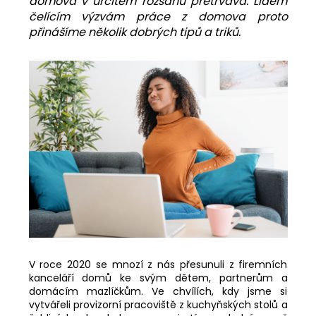
domova v určitém rozsahu přetrvává. Lidem
a
čelícím výzvám práce z domova proto
přinášíme několik dobrých tipů a triků.
j
í
t
?
HLEDAT
D
o
p
V roce 2020 se mnozí z nás přesunuli z firemních
o
kanceláří domů ke svým dětem, partnerům a
r
domácím mazlíčkům. Ve chvílích, kdy jsme si
u
vytvářeli provizorní pracoviště z kuchyňských stolů a