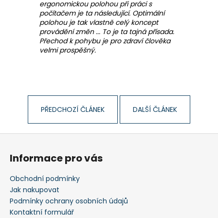
ergonomickou polohou při práci s
počítačem je ta následující. Optimální
polohou je tak vlastně celý koncept
provádění změn ... To je ta tajná přísada.
Přechod k pohybu je pro zdraví člověka
velmi prospěšný.
PŘEDCHOZÍ ČLÁNEK
DALŠÍ ČLÁNEK
Z
á
Informace pro vás
p
a
Obchodní podmínky
t
Jak nakupovat
í
Podmínky ochrany osobních údajů
Kontaktní formulář