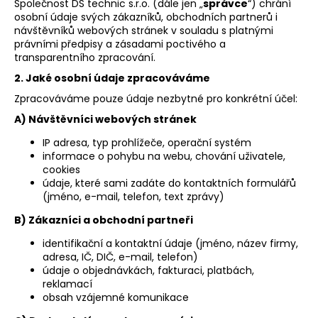
Společnost DS technic s.r.o. (dále jen „
správce
“) chrání
a
osobní údaje svých zákazníků, obchodních partnerů i
návštěvníků webových stránek v souladu s platnými
j
právními předpisy a zásadami poctivého a
í
transparentního zpracování.
t
2. Jaké osobní údaje zpracováváme
?
Zpracováváme pouze údaje nezbytné pro konkrétní účel:
A) Návštěvníci webových stránek
IP adresa, typ prohlížeče, operační systém
informace o pohybu na webu, chování uživatele,
HLEDAT
cookies
údaje, které sami zadáte do kontaktních formulářů
(jméno, e-mail, telefon, text zprávy)
B) Zákazníci a obchodní partneři
D
o
identifikační a kontaktní údaje (jméno, název firmy,
p
adresa, IČ, DIČ, e-mail, telefon)
o
údaje o objednávkách, fakturaci, platbách,
reklamací
r
obsah vzájemné komunikace
u