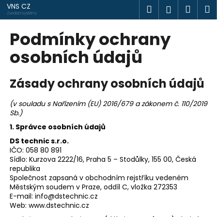
K
Přejít
VNS CZ
Hledat
Náku
M
Přihlášen
na
o
Zvedací systémy
obsah
Zpět
Zpět
košík
š
Podmínky ochrany
í
C
osobních údajů
k
o
p
Zásady ochrany osobních údajů
o
t
(v souladu s Nařízením (EU) 2016/679 a zákonem č. 110/2019
ř
Sb.)
e
1. Správce osobních údajů
b
DS technic s.r.o.
IČO: 058 80 891
u
Sídlo: Kurzova 2222/16, Praha 5 – Stodůlky, 155 00, Česká
j
republika
e
Společnost zapsaná v obchodním rejstříku vedeném
Městským soudem v Praze, oddíl C, vložka 272353
t
E-mail: info@dstechnic.cz
e
Web: www.dstechnic.cz
n