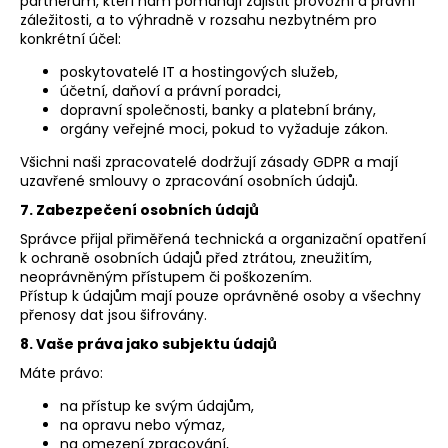
partnerům, kteří nám pomáhají zajistit provozní a právní
záležitosti, a to výhradně v rozsahu nezbytném pro
konkrétní účel:
poskytovatelé IT a hostingových služeb,
účetní, daňoví a právní poradci,
dopravní společnosti, banky a platební brány,
orgány veřejné moci, pokud to vyžaduje zákon.
Všichni naši zpracovatelé dodržují zásady GDPR a mají
uzavřené smlouvy o zpracování osobních údajů.
7. Zabezpečení osobních údajů
Správce přijal přiměřená technická a organizační opatření
k ochraně osobních údajů před ztrátou, zneužitím,
neoprávněným přístupem či poškozením.
Přístup k údajům mají pouze oprávněné osoby a všechny
přenosy dat jsou šifrovány.
8. Vaše práva jako subjektu údajů
Máte právo:
na přístup ke svým údajům,
na opravu nebo výmaz,
na omezení zpracování,