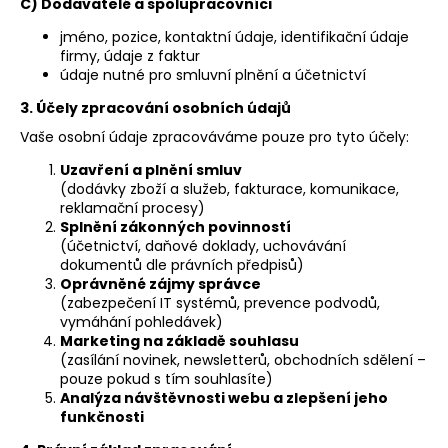
č
C) Dodavatelé a spolupracovníci
u
jméno, pozice, kontaktní údaje, identifikační údaje
j
firmy, údaje z faktur
e
údaje nutné pro smluvní plnění a účetnictví
m
3. Účely zpracování osobních údajů
e
Vaše osobní údaje zpracováváme pouze pro tyto účely:
FLEXI
Uzavření a plnění smluv
STRONG
(dodávky zboží a služeb, fakturace, komunikace,
-
reklamační procesy)
VÝŠKOVĚ
Splnění zákonných povinností
NASTAVITELNÁ
(účetnictví, daňové doklady, uchovávání
PODNOŽ
dokumentů dle právních předpisů)
SE
Oprávněné zájmy správce
SLOUPKY
(zabezpečení IT systémů, prevence podvodů,
LINAK
vymáhání pohledávek)
1
Marketing na základě souhlasu
Kč
(zasílání novinek, newsletterů, obchodních sdělení –
pouze pokud s tím souhlasíte)
Analýza návštěvnosti webu a zlepšení jeho
funkčnosti