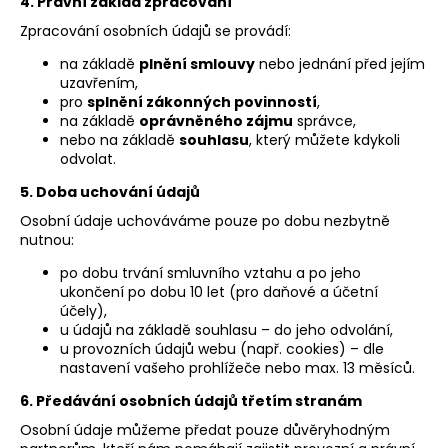
4. Právní základ zpracování
Zpracování osobních údajů se provádí:
na základě
plnění smlouvy
nebo jednání před jejím
uzavřením,
pro
splnění zákonných povinností
,
na základě
oprávněného zájmu
správce,
nebo na základě
souhlasu
, který můžete kdykoli
odvolat.
5. Doba uchování údajů
Osobní údaje uchováváme pouze po dobu nezbytně
nutnou:
po dobu trvání smluvního vztahu a po jeho
ukončení po dobu 10 let (pro daňové a účetní
účely),
u údajů na základě souhlasu – do jeho odvolání,
u provozních údajů webu (např. cookies) – dle
nastavení vašeho prohlížeče nebo max. 13 měsíců.
6. Předávání osobních údajů třetím stranám
Osobní údaje můžeme předat pouze důvěryhodným