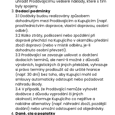
č
uhradit Prodávajícímu veškeré náklady, které s tím
u
byly spojeny.
j
Dodací podmínky
3.1 Dodávky budou realizovány způsobem
e
dohodnutým mezi Prodávajícím a Kupujícím (např.
m
prostřednictvím dopravce, vlastní dopravou, osobní
e
odběr).
3.2 Riziko ztráty, poškození nebo zpoždění při
dopravě přechází na Kupujícího v okamžiku předání
FLEXI
zboží dopravci (nebo v místě odběru, je-li
STRONG
dohodnuto osobní převzetí).
-
3.3 Prodávající se zavazuje usilovat o dodržení
VÝŠKOVĚ
dodacích termínů, ale není-li možné z důvodů
NASTAVITELNÁ
výrobních, logistických či jiných překážek, vyhrazuje
PODNOŽ
si právo termíny prodloužit až do určité hranice
SE
SLOUPKY
(např. 30 dní) bez toho, aby Kupující mohl od
LINAK
smlouvy automaticky odstoupit nebo požadovat
náhradu škody.
1
3.4 V případě, že Prodávající nemůže vyhovět
Kč
dodávce z důvodu vyprodání či jiných
okolností, informuje Kupujícího co nejdříve a
nabídne alternativy (např. náhradní zboží, pozdější
dodání) nebo umožní odstoupení od objednávky.
Daně, cla a poplatky