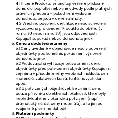
4.1 K ceně Produktu se přičítají veškeré příslušné
daně, clo, poplatky nebo jiné odvody podle platných
právních předpisů – pokud není výslovně
dohodnuto, že jsou v ceně zahrnuty.
4.2 Všechna povolení, certifikace nebo schválení
vyžadovaná pro uvedení Produktu do oběhu (v
rámci EU nebo mimo EU) jsou odpovědností
Kupujícího, pokud nebylo dohodnuto jinak.
Cena a dodatečné změny
5.1 Ceny uvedené v objednávce nebo v potvrzení
objednávky jsou konečné, pokud není výslovně
dohodnuto jinak.
5.2 Prodávající si vyhrazuje právo změnit cenu
objednávky před potvrzením objednávky Kupujícím,
zejména v případě změny výrobních nákladů, cen
materiálů, valutových kursů, tarifů, nových daní
apod.
5.3 U potvrzených objednávek lze změnit cenu
pouze při vzniku objektivních okolností, které byly
nepředvídatelné v okamžiku potvrzení (např.
dramatický nárůst ceny materiálů), a to jen po
vzájemné písemné dohodě.
Platební podmínky