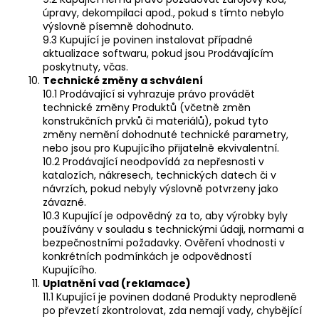
úpravy, dekompilaci apod., pokud s tímto nebylo
výslovně písemně dohodnuto.
9.3 Kupující je povinen instalovat případné
aktualizace softwaru, pokud jsou Prodávajícím
poskytnuty, včas.
Technické změny a schválení
10.1 Prodávající si vyhrazuje právo provádět
technické změny Produktů (včetně změn
konstrukčních prvků či materiálů), pokud tyto
změny nemění dohodnuté technické parametry,
nebo jsou pro Kupujícího přijatelně ekvivalentní.
10.2 Prodávající neodpovídá za nepřesnosti v
katalozích, nákresech, technických datech či v
návrzích, pokud nebyly výslovně potvrzeny jako
závazné.
10.3 Kupující je odpovědný za to, aby výrobky byly
používány v souladu s technickými údaji, normami a
bezpečnostními požadavky. Ověření vhodnosti v
konkrétních podmínkách je odpovědností
Kupujícího.
Uplatnění vad (reklamace)
11.1 Kupující je povinen dodané Produkty neprodleně
po převzetí zkontrolovat, zda nemají vady, chybějící