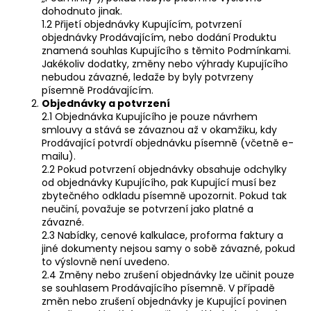
dohodnuto jinak.
a
1.2 Přijetí objednávky Kupujícím, potvrzení
j
objednávky Prodávajícím, nebo dodání Produktu
í
znamená souhlas Kupujícího s těmito Podmínkami.
Jakékoliv dodatky, změny nebo výhrady Kupujícího
t
nebudou závazné, ledaže by byly potvrzeny
?
písemně Prodávajícím.
Objednávky a potvrzení
2.1 Objednávka Kupujícího je pouze návrhem
smlouvy a stává se závaznou až v okamžiku, kdy
Prodávající potvrdí objednávku písemně (včetně e-
mailu).
HLEDAT
2.2 Pokud potvrzení objednávky obsahuje odchylky
od objednávky Kupujícího, pak Kupující musí bez
zbytečného odkladu písemně upozornit. Pokud tak
neučiní, považuje se potvrzení jako platné a
D
závazné.
o
2.3 Nabídky, cenové kalkulace, proforma faktury a
jiné dokumenty nejsou samy o sobě závazné, pokud
p
to výslovně není uvedeno.
o
2.4 Změny nebo zrušení objednávky lze učinit pouze
r
se souhlasem Prodávajícího písemně. V případě
u
změn nebo zrušení objednávky je Kupující povinen