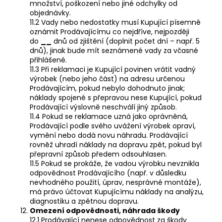
množství, poškození nebo jiné odchylky od
objednávky.
11.2 Vady nebo nedostatky musí Kupující písemně
oznámit Prodávajícímu co nejdříve, nejpozději
do
__
dnů od zjištění (doplnit počet dní – např. 5
dnů), jinak bude mít seznámené vady za včasné
přihlášené.
11.3 Při reklamaci je Kupující povinen vrátit vadný
výrobek (nebo jeho část) na adresu určenou
Prodávajícím, pokud nebylo dohodnuto jinak;
náklady spojené s přepravou nese Kupující, pokud
Prodávající výslovně neschválí jiný způsob.
11.4 Pokud se reklamace uzná jako oprávněná,
Prodávající podle svého uvážení výrobek opraví,
vymění nebo dodá novu náhradu. Prodávající
rovněž uhradí náklady na dopravu zpět, pokud byl
přepravní způsob předem odsouhlasen.
11.5 Pokud se prokáže, že vadou výrobku nevznikla
odpovědnost Prodávajícího (např. v důsledku
nevhodného použití, úprav, nesprávné montáže),
má právo účtovat Kupujícímu náklady na analýzu,
diagnostiku a zpětnou dopravu.
Omezení odpovědnosti, náhrada škody
12.1 Prodávající nenese odpovědnost za škody