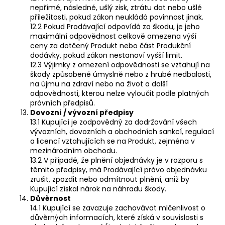
nepřímé, následné, ušlý zisk, ztrátu dat nebo ušlé
příležitosti, pokud zákon neukládá povinnost jinak.
12.2 Pokud Prodávající odpovídá za škodu, je jeho
maximální odpovědnost celkově omezena výší
ceny za dotčený Produkt nebo část Produkční
dodávky, pokud zákon nestanoví vyšší limit.
12.3 Výjimky z omezení odpovědnosti se vztahují na
škody způsobené úmyslně nebo z hrubé nedbalosti,
na újmu na zdraví nebo na život a další
odpovědnosti, kterou nelze vyloučit podle platných
právních předpisů.
Dovozní / vývozní předpisy
13.1 Kupující je zodpovědný za dodržování všech
vývozních, dovozních a obchodních sankcí, regulací
a licencí vztahujících se na Produkt, zejména v
mezinárodním obchodu.
13.2 V případě, že plnění objednávky je v rozporu s
těmito předpisy, má Prodávající právo objednávku
zrušit, zpozdit nebo odmítnout plnění, aniž by
Kupující získal nárok na náhradu škody.
Důvěrnost
14.1 Kupující se zavazuje zachovávat mlčenlivost o
důvěrných informacích, které získá v souvislosti s