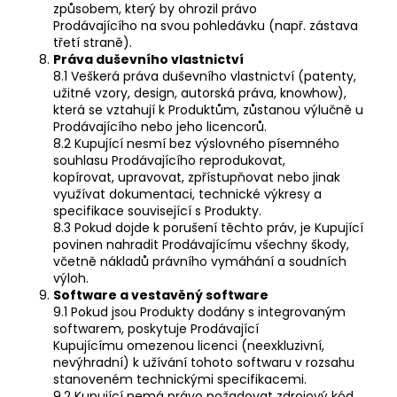
způsobem, který by ohrozil právo
Prodávajícího na svou pohledávku (např. zástava
třetí straně).
Práva duševního vlastnictví
8.1 Veškerá práva duševního vlastnictví (patenty,
užitné vzory, design, autorská práva, knowhow),
která se vztahují k Produktům, zůstanou výlučně u
Prodávajícího nebo jeho licencorů.
8.2 Kupující nesmí bez výslovného písemného
souhlasu Prodávajícího reprodukovat,
kopírovat, upravovat, zpřístupňovat nebo jinak
využívat dokumentaci, technické výkresy a
specifikace související s Produkty.
8.3 Pokud dojde k porušení těchto práv, je Kupující
povinen nahradit Prodávajícímu všechny škody,
včetně nákladů právního vymáhání a soudních
výloh.
Software a vestavěný software
9.1 Pokud jsou Produkty dodány s integrovaným
softwarem, poskytuje Prodávající
Kupujícímu omezenou licenci (neexkluzivní,
nevýhradní) k užívání tohoto softwaru v rozsahu
stanoveném technickými specifikacemi.
9.2 Kupující nemá právo požadovat zdrojový kód,