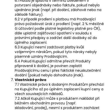
6.1 Platba je splatná v termínu uvedeném v
potvrzení objednávky nebo faktuře, pokud nebylo
ujednáno jinak (např. při dodání, zálohově nebo na
základě faktury).
6.2 V případě prodlení s platbou má Prodávající
právo požadovat úrok z prodlení (např. 2 % měsíčně
či účtování podle platné legislativy platné pro ČR),
dále uplatnit zajišťovací opatření v souladu s
právními předpisy a zadržet další dodávky až do
úplného zaplacení.
6.3 Kupující nesmí zadržovat platby kvůli
vzájemným nárokům, pokud tyto nároky nebyly
písemně uznány Prodávajícím.
6.4 Pokud Kupující odmítne převzít Produkty
připravené k dodání, je povinen zaplatit
Prodávajícímu cenu i přes faktické neuskutečnění
dodání (pokud nebylo dohodnuto jinak).
Vlastnické právo
7.1 Vlastnické právo k dodaným Produktům přechází
na Kupujícího až po úplném zaplacení kupní ceny a
všech souvisejících nákladů.
7.2 Ačkoli Kupující může s produktem nakládat při
běžném obchodním provozu (např.
skladování, prodej), nesmí s produktem zacházet