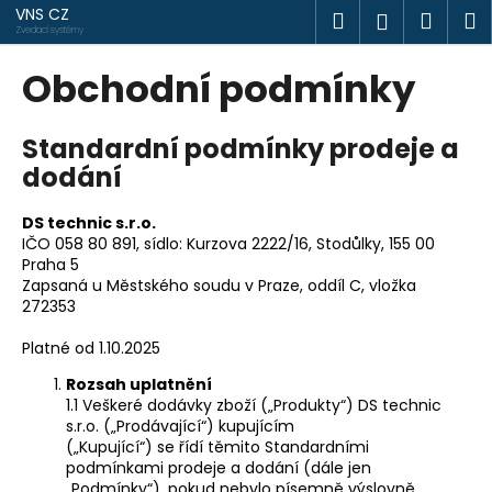
K
Přejít
VNS CZ
Hledat
Náku
M
Přihlášen
na
o
Zvedací systémy
obsah
Zpět
Zpět
košík
š
Obchodní podmínky
í
C
k
Standardní podmínky prodeje a
o
dodání
p
o
DS technic s.r.o.
t
IČO 058 80 891, sídlo: Kurzova 2222/16, Stodůlky, 155 00
ř
Praha 5
e
Zapsaná u Městského soudu v Praze, oddíl C, vložka
272353
b
u
Platné od 1.10.2025
j
Rozsah uplatnění
e
1.1 Veškeré dodávky zboží („Produkty“) DS technic
s.r.o. („Prodávající“) kupujícím
t
(„Kupující“) se řídí těmito Standardními
e
podmínkami prodeje a dodání (dále jen
n
„Podmínky“), pokud nebylo písemně výslovně