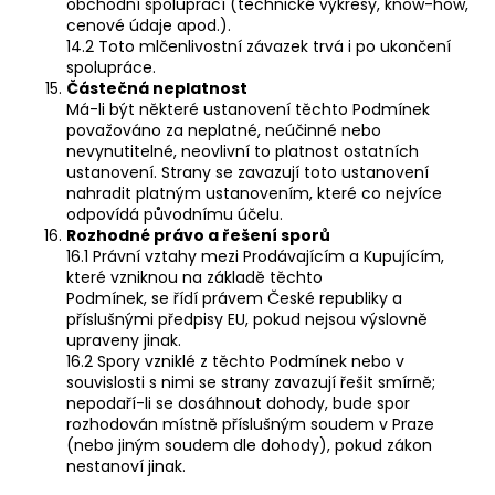
obchodní spoluprací (technické výkresy, know-how,
cenové údaje apod.).
14.2 Toto mlčenlivostní závazek trvá i po ukončení
spolupráce.
Částečná neplatnost
Má-li být některé ustanovení těchto Podmínek
považováno za neplatné, neúčinné nebo
nevynutitelné, neovlivní to platnost ostatních
ustanovení. Strany se zavazují toto ustanovení
nahradit platným ustanovením, které co nejvíce
odpovídá původnímu účelu.
Rozhodné právo a řešení sporů
16.1 Právní vztahy mezi Prodávajícím a Kupujícím,
které vzniknou na základě těchto
Podmínek, se řídí právem České republiky a
příslušnými předpisy EU, pokud nejsou výslovně
upraveny jinak.
16.2 Spory vzniklé z těchto Podmínek nebo v
souvislosti s nimi se strany zavazují řešit smírně;
nepodaří-li se dosáhnout dohody, bude spor
rozhodován místně příslušným soudem v Praze
(nebo jiným soudem dle dohody), pokud zákon
nestanoví jinak.