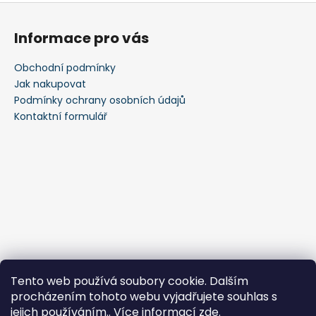
Z
á
Informace pro vás
p
a
Obchodní podmínky
t
Jak nakupovat
í
Podmínky ochrany osobních údajů
Kontaktní formulář
Tento web používá soubory cookie. Dalším
procházením tohoto webu vyjadřujete souhlas s
jejich používáním.. Více informací
zde
.