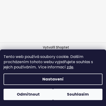
a
j
í
t
?
Vytvořil Shoptet
Copyright 2026
VNS CZ
. Všechna práva vyhrazena.
HLEDAT
Tento web používá soubory cookie. Dalším
procházením tohoto webu vyjadřujete souhlas s
jejich používáním.. Více informací
zde
.
D
Nastavení
o
p
o
Odmítnout
Souhlasím
r
u